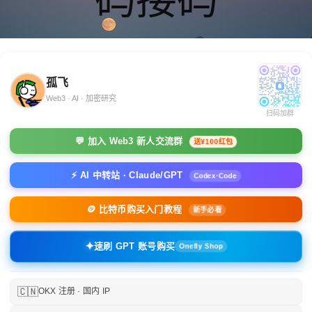
孤飞
Web3 · AI · 加密研究
扫码加群
💬 加入 Web3 新人交流群
送¥100红包
⚡ AI 中转站 · Claude/GPT
Codex·Code
🪙 比特币购买入门教程
新手必看
✦
速刷 GPT 账号购买
Onefly Shop
🇨🇳
OKX 注册 · 国内 IP