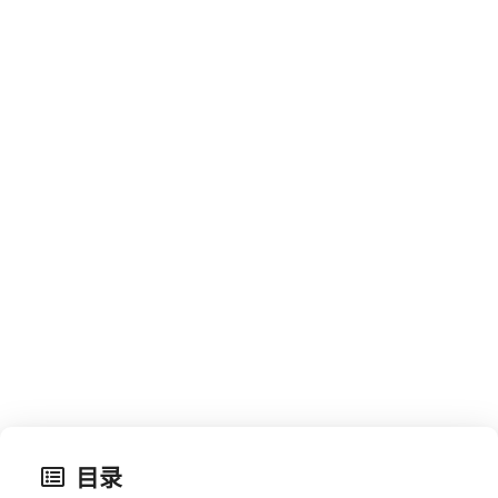
我们应该为Copilot X 的到来做
好什么准备？
2023-03-26
人工智能
GITHUB
AI
COPILOT X
目录