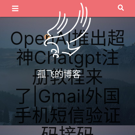
OpenAI推出超
神Chatgpt注
册教程来
孤飞的博客
了|Gmail外国
手机短信验证
码接码