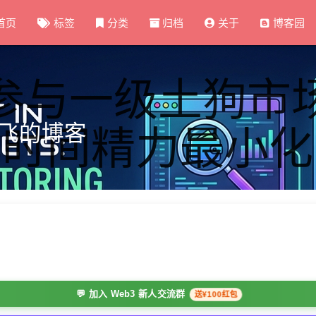
首页
标签
分类
归档
关于
博客园
参与一级土狗市
飞的博客
时间精力最小化
💬 加入 Web3 新人交流群
送¥100红包