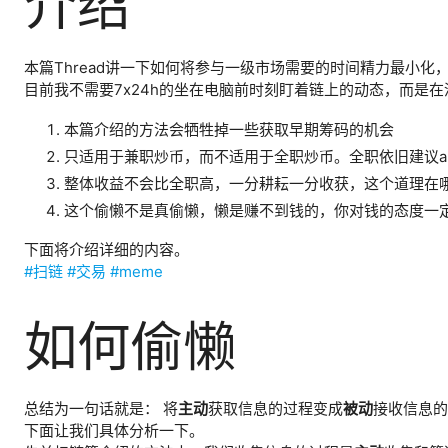
介绍
本篇Thread讲一下如何将参与一级市场需要的时间精力最小
目前我不需要7x24h的坐在电脑前时刻盯着链上的动态，而是
本篇介绍的方法会牺牲掉一些获取早期筹码的机会
只适用于兼职炒币，而不适用于全职炒币。全职依旧建议al
整体收益不会比全职高，一分耕耘一分收获，这个道理在
这个偷懒不是真偷懒，懒是赚不到钱的，你对钱的态度一
下面将介绍详细的内容。
#扫链
#交易
#meme
如何偷懒
总结为一句话就是： 将
主动
获取信息的过程变成
被动
接收信息的
下面让我们具体分析一下。