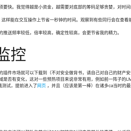
须要快。我觉得越是小资金，越需要对底部的筹码足够贪婪，对时间
能，这样能在交互操作上节省一秒钟的时间。观察到有些同行会在查
的推送频率较低，倍率较高，确定性较高，会更节省我的精力。
站监控
oogle官方的插件市场就可以下载到（不对安全做背书，请自己对自己的财产
是否有变化，这对一些预热项目来说非常有用，例如前一阵子的LMAO
线测试，提前进入了
网页
，并且（应该是第一棒）在诸多ca当时的