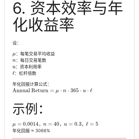
6. 资本效率与年
化收益率
设：
：每笔交易平均收益
μ
μ
：每日交易笔数
n
n
：资本利用率
u
u
ℓ
：杠杆倍数
ℓ
年化回报计算公式：
Annual Return
=
⋅
⋅
365
⋅
⋅
ℓ
Annual Return
=
μ
⋅
n
⋅
365
μ
⋅
u
n
⋅
ℓ
u
示例：
=
0.0014
=
40
=
0.3
ℓ
=
5
，
，
，
μ
μ
=
0.0014
n
n
=
40
u
u
=
0.3
ℓ
=
5
年化回报 ≈ 3066%