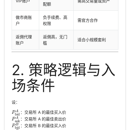
VIP账户
需高交易量或资产
配额
做市商账
负手续费、高
需官方合作
户
权限
返佣代理
返佣高，无门
适合小规模套利
账户
槛
2. 策略逻辑与入
场条件
设：
A
：交易所 A 的最佳买入价
P
P
bid
A
bid
A
：交易所 A 的最佳卖出价
P
P
ask
A
ask
B
：交易所 B 的最佳买入价
P
P
bid
B
bid