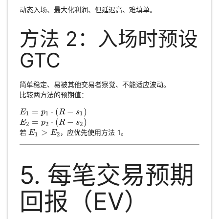
动态入场、最大化利润、但延迟高、难填单。
方法 2：入场时预设
GTC
简单稳定、易被其他交易者察觉、不能适应波动。
比较两方法的预期值：
=
⋅
(
−
)
E
E
1
=
p
1
⋅
(
p
R
−
s
1
R
)
s
1
1
1
=
⋅
(
−
)
E
E
2
=
p
2
⋅
p
(
R
−
s
2
R
)
s
2
2
2
>
若
，应优先使用方法 1。
E
E
1
>
E
2
E
1
2
5. 每笔交易预期
回报（EV）