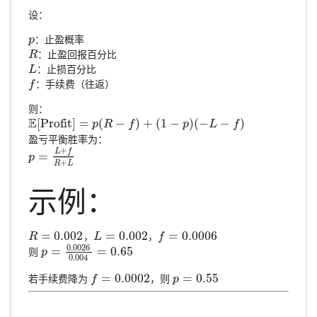
设：
：止盈概率
p
p
：止盈回报百分比
R
R
：止损百分比
L
L
：手续费（往返）
f
f
则：
E
[
Profit
]
=
(
−
)
+
(
1
−
)
(
−
−
)
E
[
Profit
]
=
p
(
R
−
p
f
)
+
R
(
1
−
p
f
)
(
−
L
−
f
)
p
L
f
盈亏平衡胜率为：
+
L
f
=
p
p
=
L
+
f
R
+
L
+
R
L
示例：
=
0.002
=
0.002
=
0.0006
，
，
R
R
=
0.002
L
L
=
0.002
f
f
=
0.0006
0.0026
=
=
0.65
则
p
p
=
0.0026
0.004
=
0.65
0.004
=
0.0002
=
0.55
若手续费降为
，则
f
f
=
0.0002
p
p
=
0.55