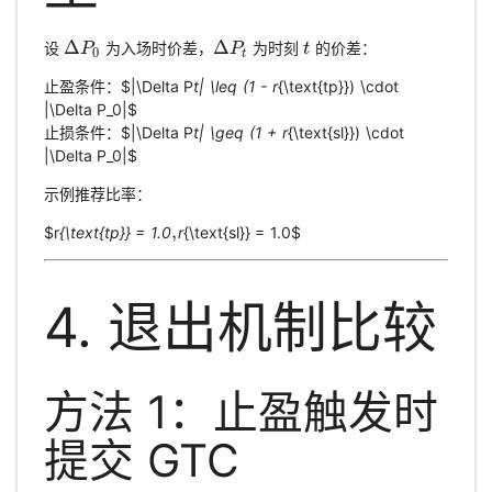
Δ
Δ
设
为入场时价差，
为时刻
的价差：
Δ
P
P
0
Δ
P
P
t
t
t
0
t
止盈条件：$|\Delta P
t| \leq (1 - r
{\text{tp}}) \cdot
|\Delta P_0|$
止损条件：$|\Delta P
t| \geq (1 + r
{\text{sl}}) \cdot
|\Delta P_0|$
示例推荐比率：
,
$r
{\text{tp}} = 1.0
r
{\text{sl}} = 1.0$
,
4. 退出机制比较
方法 1：止盈触发时
提交 GTC