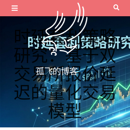
时延套利策略
研究：基于双
交易所报价延
孤飞的博客
迟的量化交易
模型