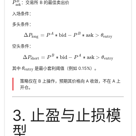
B
：交易所 B 的最佳卖出价
P
P
ask
B
ask
入场条件：
多头条件：
A
B
Δ
=
∗
bid
−
∗
ask
>
P
P
P
θ
Δ
P
long
=
P
A
∗
bid
−
P
B
∗
ask
>
θ
entry
long
entry
空头条件：
B
A
Δ
=
∗
bid
−
∗
ask
>
P
P
P
θ
Δ
P
short
=
P
B
∗
bid
−
P
A
∗
ask
>
θ
entry
short
entry
其中
是最小套利阈值（例如 0.15%）。
θ
θ
entry
entry
策略仅在 B 上操作，预期其价格向 A 收敛，不在 A 上
开仓。
3. 止盈与止损模
型