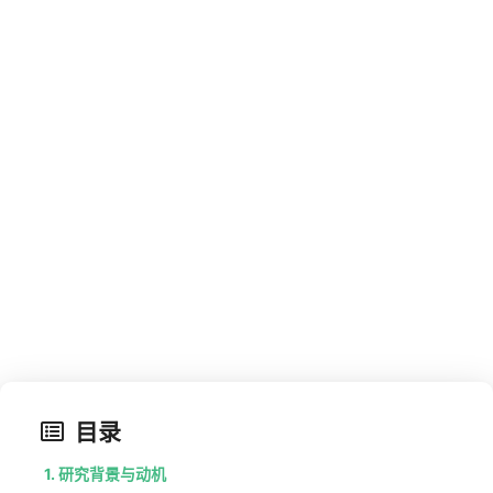
【2025.6】当前行情下 Solana
土狗打狗心得分享篇
2025-06-05
Web3
SOL
WEB3
MEME
目录
1. 研究背景与动机