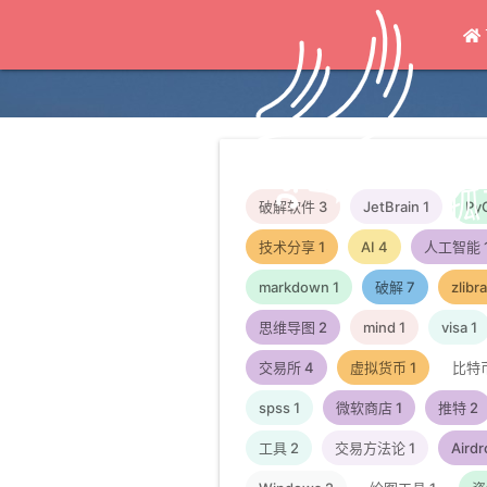
孤
破解软件
3
JetBrain
1
Py
技术分享
1
AI
4
人工智能
markdown
1
破解
7
zlibr
思维导图
2
mind
1
visa
1
交易所
4
虚拟货币
1
比特
spss
1
微软商店
1
推特
2
工具
2
交易方法论
1
Aird