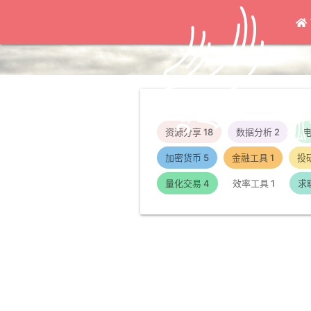
孤
资源分享
18
数据分析
2
加密货币
5
金融工具
1
投
量化交易
4
效率工具
1
求
ChatGPT提示“此应用