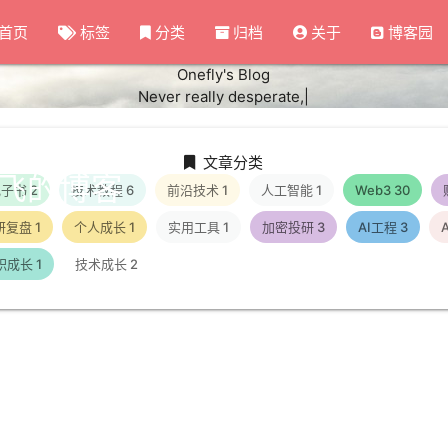
首页
标签
分类
归档
关于
博客园
Onefly's Blog
Never really desperate, on
|
文章分类
飞的博客
电子书
2
技术教程
6
前沿技术
1
人工智能
1
Web3
30
研复盘
1
个人成长
1
实用工具
1
加密投研
3
AI工程
3
职成长
1
技术成长
2