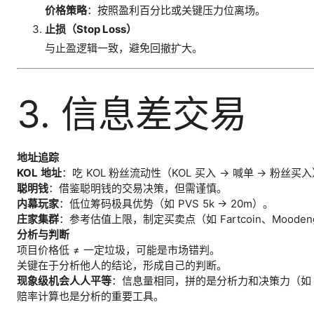
价格策略
：按照盈利百分比或关键压力位离场。
止损（Stop Loss）
与止盈逻辑一致，避免回撤扩大。
3. 信息差交易
地址追踪
KOL 地址
：吃 KOL 粉丝流动性（KOL 买入 → 喊单 → 粉丝买
聪明钱
：借鉴聪明钱的交易决策，但需谨慎。
内幕玩家
：低位筹码极具优势（如 PVS 5k → 20m）。
庄家集群
：参考估值上限，制定买卖点（如 Fartcoin、Mooden
分析与判断
项目价格低 ≠ 一定垃圾，可能是市场错判。
关键在于分析他人的结论，形成自己的判断。
现象级机会人人平等
：信息量相同，拼的是分析力和决策力（如 T
赔率计算也是分析的重要工具。