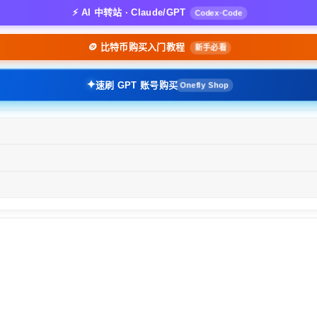
⚡ AI 中转站 · Claude/GPT
Codex·Code
🪙 比特币购买入门教程
新手必看
✦
速刷 GPT 账号购买
Onefly Shop