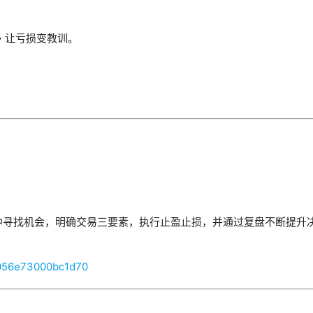
面总结 → 让亏损变教训。
中寻找机会，明确交易三要素，执行止盈止损，并通过复盘不断提升
fb056e73000bc1d70