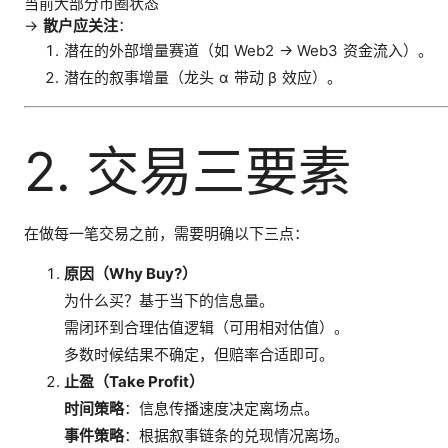
当前大部分币圈状态
→
散户应关注
：
潜在的外部增量赛道（如 Web2 → Web3 资金流入）。
潜在的叙事增量（龙头 α 带动 β 效应）。
2. 交易三要素
在做每一笔交易之前，需要明确以下三点：
原因（Why Buy?）
为什么买？基于当下的信息量。
需闭环到合理估值逻辑（可用相对估值）。
多数时候结果不确定，但赔率合适即可。
止盈（Take Profit）
时间策略
：信息传播速度决定离场点。
事件策略
：根据叙事链条的兑现情况离场。