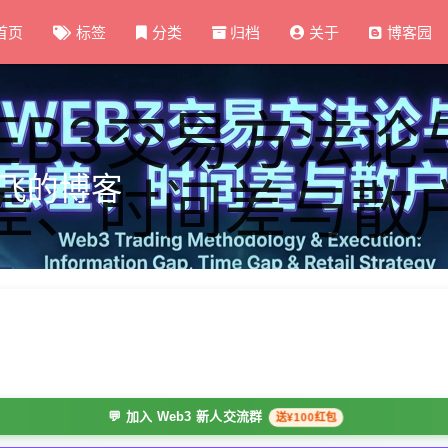
首页
标签
分类
归档
关于
博客园
EB3交易方法论
飞的博客
差、时间差与散
💬 加入 Web3 新人交流群
送¥100红包