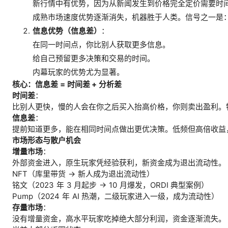
新行情中有优势，因为从新闻发生到价格完全定价需要时
成熟市场速度优势逐渐消失，机器胜于人类。信号之一是
信息优势（信息差）
：
在同一时间点，你比别人获取更多信息。
给自己预留更多决策和交易的时间。
内幕玩家的优势尤为显著。
核心：信息差 = 时间差 + 分析差
时间差
：
比别人更快，慢的人会在你之后买入抬高价格，你则卖出盈利。
信息差
：
提前知道更多，能在相同时间点做出更优决策。低频但高倍收益
市场形态与散户机会
增量市场
：
外部资金进入，原生玩家凭经验获利，新资金成为退出流动性。
NFT（库里带货 → 新人成为退出流动性）
铭文（2023 年 3 月起步 → 10 月爆发，ORDI 典型案例）
Pump（2024 年 AI 热潮，二级玩家进入一级，成为流动性）
存量市场
：
没有增量资金，高水平玩家吃掉绝大部分利润，资金逐渐流失。