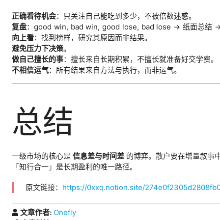
正确看待机会
：只关注自己能吃到多少，不被倍数迷惑。
复盘
：good win, bad win, good lose, bad lose → 纸
向上看
：找到榜样，研究其原因而非结果。
避免压力下决策
。
做自己擅长的事
：擅长来自长期积累，不擅长就准备好交学费。
不相信运气
：所有结果来自方法与执行，而非运气。
总结
一级市场的核心是
信息差与时间差
的博弈。散户要在增量叙事
「知行合一」是长期盈利的唯一路径。
原文链接：
https://0xxq.notion.site/274e0f2305d2808
Onefly
文章作者: