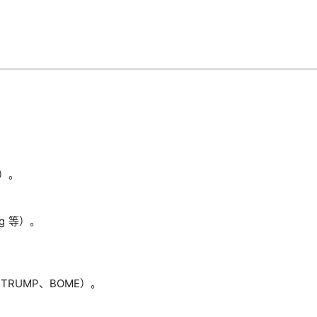
入）。
g 等）。
RUMP、BOME）。