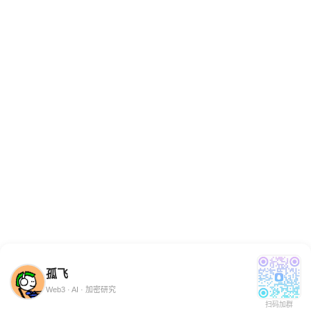
GEO：让 AI 主动推荐你
GEO：让 AI 主动推荐你用户找工具、买软件、做决策
的入口，正在从搜索框转向对话框。 以前你想买一个
会议记录工具，大概率会去 Google / 百度搜“AI 会议
记录工具推荐”，再从一堆结果里点开、比较、筛选。
现在越来越多的人会直接问
2026-06-23
AI工程
AI搜索
GEO
SEO
孤飞
Web3 · AI · 加密研究
扫码加群