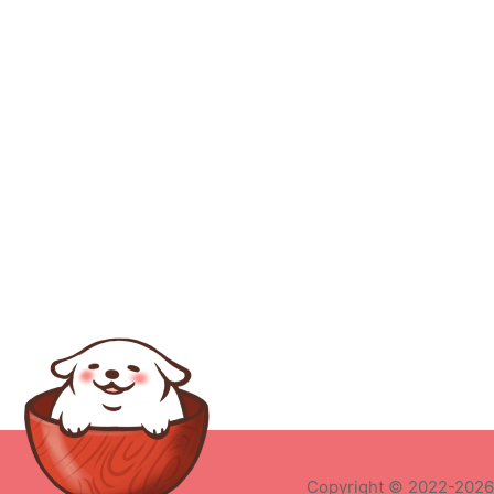
构建知识地图：一张图
拆开 Stanford LLM 训
练课
CS336 语言模型从零构建知识地
图：一张图拆开 Stanford LLM 训练
课Stanford CS336《Language
Modeling from Scratch》不是那种
“讲一堆 Transformer 概念就结束”的
课。 它真
2026-06-24
AI研究
LLM
训练
系统
对齐
Copyright ©
2022-2026