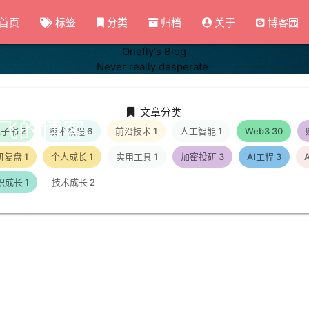
首页
标签
分类
归档
关于
博客园
Onefly's Blog
Never really desperate,
|
文章分类
飞的博客
电子书
2
技术教程
6
前沿技术
1
人工智能
1
Web3
30
研复盘
1
个人成长
1
实用工具
1
加密投研
3
AI工程
3
职成长
1
技术成长
2