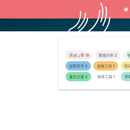
孤
资源分享
18
数据分析
2
加密货币
5
金融工具
1
投
量化交易
4
效率工具
1
求
CS336 语言模型从零