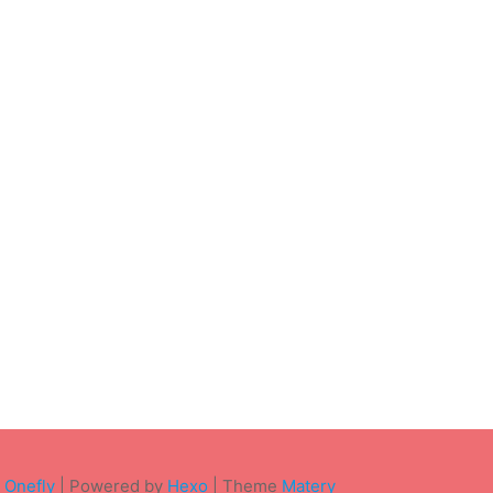
Onefly
| Powered by
Hexo
| Theme
Matery