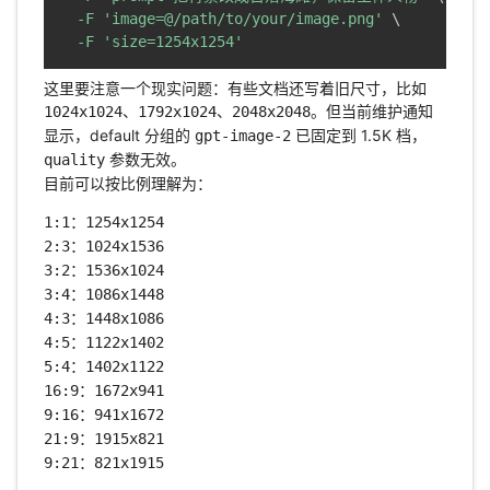
-F
'image=@/path/to/your/image.png'
\
-F
'size=1254x1254'
这里要注意一个现实问题：有些文档还写着旧尺寸，比如
、
、
。但当前维护通知
1024x1024
1792x1024
2048x2048
显示，default 分组的
已固定到 1.5K 档，
gpt-image-2
参数无效。
quality
目前可以按比例理解为：
：
1:1
1254x1254
：
2:3
1024x1536
：
3:2
1536x1024
：
3:4
1086x1448
：
4:3
1448x1086
：
4:5
1122x1402
：
5:4
1402x1122
：
16:9
1672x941
：
9:16
941x1672
：
21:9
1915x821
：
9:21
821x1915