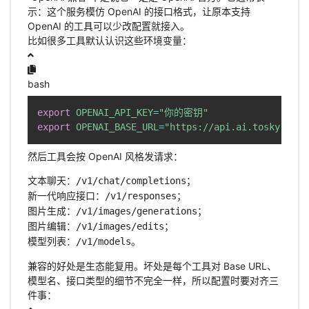
示：这个服务模仿 OpenAI 的接口格式，让原本支持
OpenAI 的工具可以少改配置就接入。
比如很多工具默认认识这些环境变量：
bash
export
OPENAI_API_KEY
=
"你的密钥"
export
OPENAI_BASE_URL
=
"https://api.ai.tosky.top"
然后工具会按 OpenAI 风格发请求：
文本聊天：
；
/v1/chat/completions
新一代响应接口：
；
/v1/responses
图片生成：
；
/v1/images/generations
图片编辑：
；
/v1/images/edits
模型列表：
。
/v1/models
兼容的好处是生态能复用。坏处是每个工具对 Base URL、
模型名、接口类型的细节不完全一样，所以配置时要对齐三
件事：