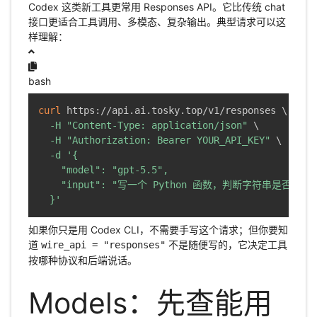
Codex 这类新工具更常用 Responses API。它比传统 chat
接口更适合工具调用、多模态、复杂输出。典型请求可以这
样理解：
bash
curl
 https://api.ai.tosky.top/v1/responses 
\
-H
"Content-Type: application/json"
\
-H
"Authorization: Bearer YOUR_API_KEY"
\
-d
'{

    "model": "gpt-5.5",

    "input": "写一个 Python 函数，判断字符串是否为回文
  }'
如果你只是用 Codex CLI，不需要手写这个请求；但你要知
道
不是随便写的，它决定工具
wire_api = "responses"
按哪种协议和后端说话。
Models：先查能用