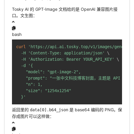
Tosky AI 的 GPT-Image 文档给的是 OpenAI 兼容图片接
口。文生图：
bash
curl
'https://api.ai.tosky.top/v1/images/generati
-H
'Content-Type: application/json'
\
-H
'Authorization: Bearer YOUR_API_KEY'
\
-d
'{

    "model": "gpt-image-2",

    "prompt": "一张中文科技博客封面，主题是 API Key 
    "n": 1,

    "size": "1254x1254"

  }'
返回里的
是 base64 编码的 PNG。保
data[0].b64_json
存成图片可以这样做：