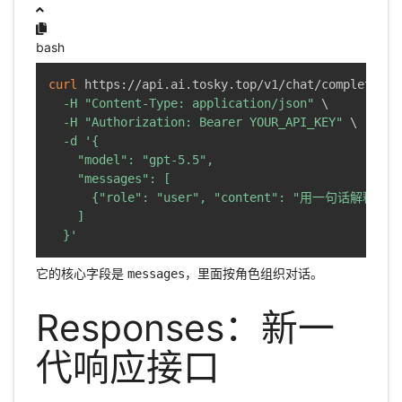
bash
curl
 https://api.ai.tosky.top/v1/chat/completions
-H
"Content-Type: application/json"
\
-H
"Authorization: Bearer YOUR_API_KEY"
\
-d
'{

    "model": "gpt-5.5",

    "messages": [

      {"role": "user", "content": "用一句话解释 AP
    ]

  }'
它的核心字段是
，里面按角色组织对话。
messages
Responses：新一
代响应接口