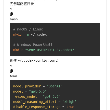
先创建配置目录：
bash
# macOS / Linux
mkdir
-p
 ~/.codex

# Windows PowerShell
mkdir
"
$env
:USERPROFILE\.codex"
创建
：
~/.codex/config.toml
toml
model_provider
=
"OpenAI"
model
=
"gpt-5.5"
review_model
=
"gpt-5.5"
model_reasoning_effort
=
"xhigh"
disable_response_storage
=
true