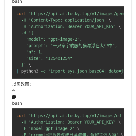
bash
curl
'https://api.ai.tosky.top/v1/images/generati
-H
'Content-Type: application/json'
\
-H
'Authorization: Bearer YOUR_API_KEY'
\
-d
'{

    "model": "gpt-image-2",

    "prompt": "一只穿宇航服的猫漂浮在太空中",

    "n": 1,

    "size": "1254x1254"

  }'
\
|
 python3 
-c
'import sys,json,base64; data=json.l
以图改图：
bash
curl
'https://api.ai.tosky.top/v1/images/edits'
\
-H
'Authorization: Bearer YOUR_API_KEY'
\
-F
'model=gpt-image-2'
\
-F
'prompt=把背景改成日落海滩，保留主体人物'
\