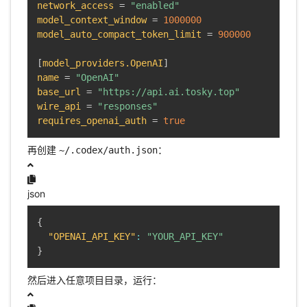
network_access
=
"enabled"
model_context_window
=
1000000
model_auto_compact_token_limit
=
900000
[
model_providers.OpenAI
]
name
=
"OpenAI"
base_url
=
"https://api.ai.tosky.top"
wire_api
=
"responses"
requires_openai_auth
=
true
再创建
：
~/.codex/auth.json
json
{
"OPENAI_API_KEY"
:
"YOUR_API_KEY"
}
然后进入任意项目目录，运行：