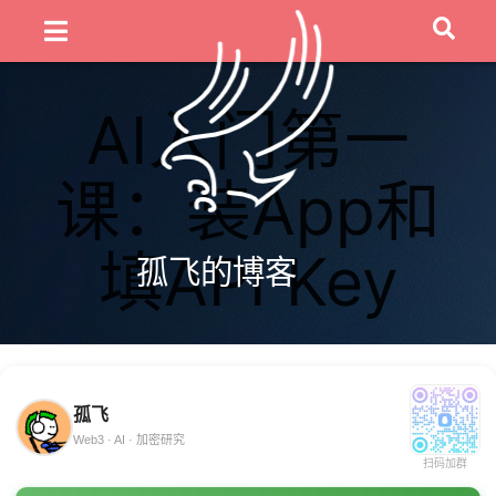
AI入门第一
课：装App和
填API Key
孤飞的博客
孤飞
Web3 · AI · 加密研究
扫码加群