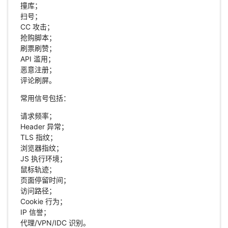
撞库；
扫号；
CC 攻击；
抢购脚本；
刷票刷赞；
API 滥用；
恶意注册；
评论刷屏。
常用信号包括：
请求频率；
Header 异常；
TLS 指纹；
浏览器指纹；
JS 执行环境；
鼠标轨迹；
页面停留时间；
访问路径；
Cookie 行为；
IP 信誉；
代理/VPN/IDC 识别。