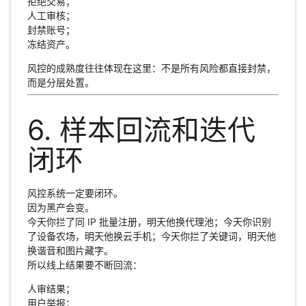
拒绝交易；
人工审核；
封禁账号；
冻结资产。
风控的成熟度往往体现在这里：不是所有风险都直接封禁，
而是分层处置。
6. 样本回流和迭代
闭环
风控系统一定要闭环。
因为黑产会变。
今天你拦了同 IP 批量注册，明天他换代理池；今天你识别
了设备农场，明天他换云手机；今天你拦了关键词，明天他
换谐音和图片藏字。
所以线上结果要不断回流：
人审结果；
用户举报；