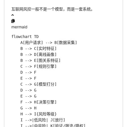
互联网风控一般不是一个模型，而是一套系统。
mermaid
flowchart TD

    A[用户请求] --> B[数据采集]

    B --> C[实时特征]

    B --> D[离线画像]

    B --> E[图关系特征]

    C --> F[规则引擎]

    D --> F

    E --> F

    C --> G[模型打分]

    D --> G

    E --> G

    F --> H[决策引擎]

    G --> H

    H --> I{风险等级}

    I -->|低风险| J[放行]

    I -->|中风险| K[验证/限流/降权]
