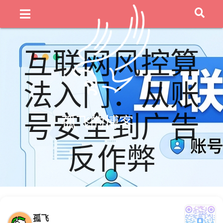
互联网风控算
法入门：从账
号安全到广告
孤飞的博客
反作弊
孤飞