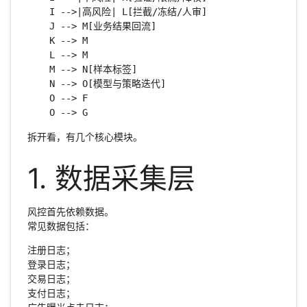
    I -->|高风险| L[拦截/冻结/人审]

    J --> M[业务结果回流]

    K --> M

    L --> M

    M --> N[样本标签]

    N --> O[模型与策略迭代]

    O --> F

    O --> G
拆开看，有几个核心模块。
1. 数据采集层
风控首先依赖数据。
常见数据包括：
注册日志；
登录日志；
交易日志；
支付日志；