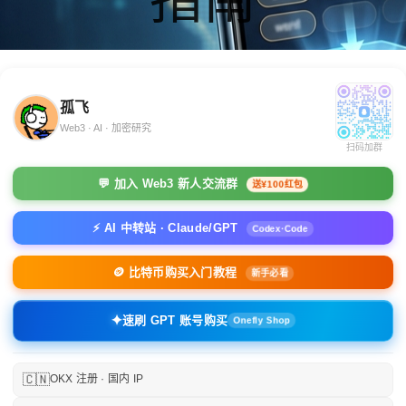
孤飞
Web3 · AI · 加密研究
扫码加群
💬 加入 Web3 新人交流群
送¥100红包
⚡ AI 中转站 · Claude/GPT
Codex·Code
🪙 比特币购买入门教程
新手必看
✦
速刷 GPT 账号购买
Onefly Shop
🇨🇳
OKX 注册 · 国内 IP