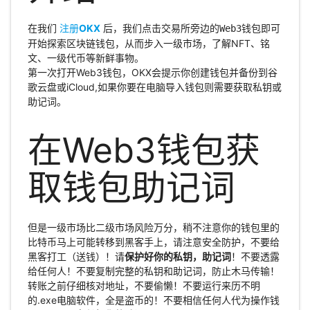
在我们
注册
OKX
后，我们点击
旁边的
即可
交易所
Web3钱包
开始探索区块链钱包，从而步入一级市场，了解NFT、铭
文、一级代币等新鲜事物。
第一次打开Web3钱包，OKX会提示你创建钱包并备份到谷
歌云盘或iCloud,如果你要在电脑导入钱包则需要获取私钥或
助记词。
在Web3钱包获
取钱包助记词
但是一级市场比二级市场风险万分，稍不注意你的钱包里的
比特币马上可能转移到黑客手上，请注意安全防护，不要给
黑客打工（送钱）！请
保护好你的私钥，助记词
！不要透露
给任何人！不要复制完整的私钥和助记词，防止木马传输！
转账之前仔细核对地址，不要偷懒！不要运行来历不明
的.exe电脑软件，全是盗币的！不要相信任何人代为操作钱