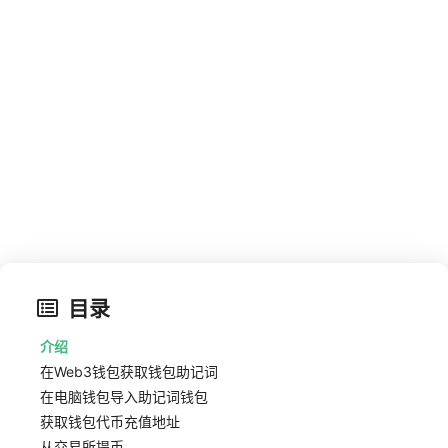
开源开发者的狂欢，STRK开了
一个好头！附领取价值1700元的
web3空投教程
2024-02-22
Web3
WEB3
STRK
交易所
目录
介绍
在Web3钱包获取钱包助记词
在电脑钱包导入助记词钱包
获取钱包代币充值地址
从交易所提币