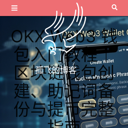
OKX Web3 钱
包入门教程｜
区块链钱包创
孤飞的博客
建、助记词备
份与提币完整
指南