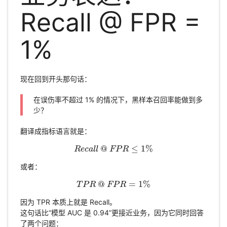
Recall @ FPR =
1%
现在回到开头那句话：
在误伤率不超过 1% 的情况下，黑样本召回率能做到多
少？
翻译成指标语言就是：
@
≤
1
%
R
e
c
R
a
e
l
c
l
a
l
l
@
F
F
P
P
R
R
≤
1
%
或者：
@
=
1
%
T
P
T
R
P
R
@
F
F
P
P
R
R
=
1
%
因为 TPR 本质上就是 Recall。
这句话比“模型 AUC 是 0.94”更接近业务，因为它同时回答
了两个问题：