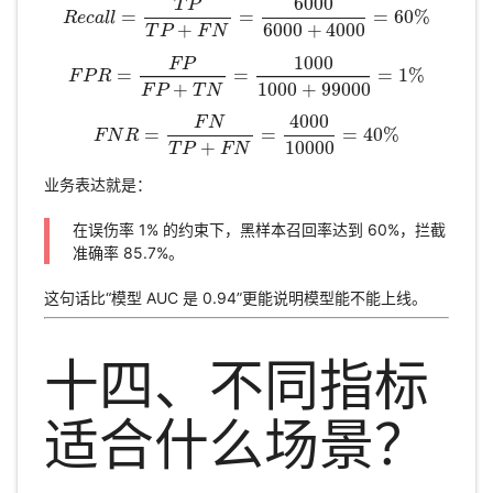
6000
T
P
=
=
=
60
%
R
e
c
a
R
l
e
l
c
a
l
l
=
T
P
T
P
+
F
N
=
6000
6000
+
4000
=
60
%
+
6000
+
4000
T
P
F
N
1000
F
P
=
=
=
1
%
F
P
R
F
P
R
=
F
P
F
P
+
T
N
=
1000
1000
+
99000
=
1
%
+
1000
+
99000
F
P
T
N
4000
F
N
=
=
=
40
%
F
N
F
R
N
R
=
F
N
T
P
+
F
N
=
4000
10000
=
40
%
+
10000
T
P
F
N
业务表达就是：
在误伤率 1% 的约束下，黑样本召回率达到 60%，拦截
准确率 85.7%。
这句话比“模型 AUC 是 0.94”更能说明模型能不能上线。
十四、不同指标
适合什么场景？