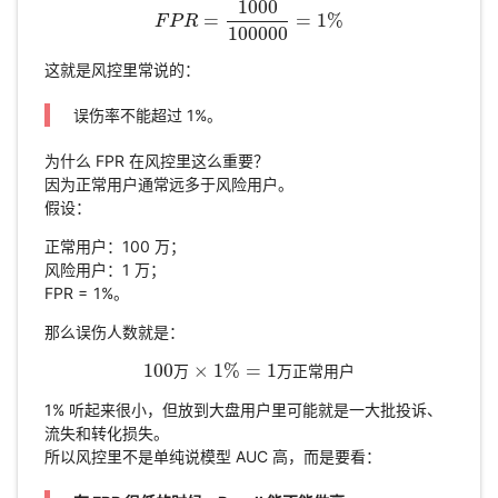
1000
=
=
1
%
F
F
P
P
R
R
=
1000
100000
=
1
%
100000
这就是风控里常说的：
误伤率不能超过 1%。
为什么 FPR 在风控里这么重要？
因为正常用户通常远多于风险用户。
假设：
正常用户：100 万；
风险用户：1 万；
FPR = 1%。
那么误伤人数就是：
100
×
1
%
=
1
万
万
正
常
用
户
100
万
×
1
%
=
1
万正常用户
1% 听起来很小，但放到大盘用户里可能就是一大批投诉、
流失和转化损失。
所以风控里不是单纯说模型 AUC 高，而是要看：