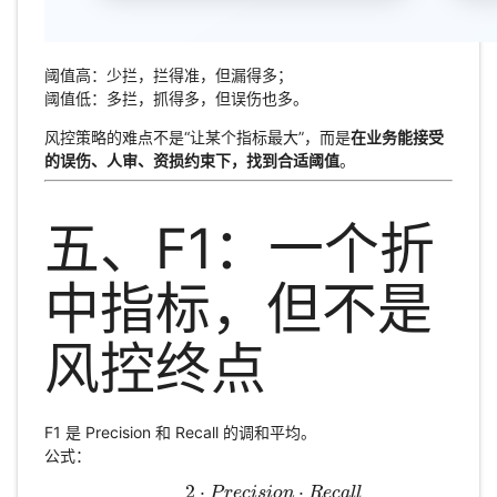
阈值高：少拦，拦得准，但漏得多；
阈值低：多拦，抓得多，但误伤也多。
风控策略的难点不是“让某个指标最大”，而是
在业务能接受
的误伤、人审、资损约束下，找到合适阈值
。
五、F1：一个折
中指标，但不是
风控终点
F1 是 Precision 和 Recall 的调和平均。
公式：
2
⋅
⋅
P
r
e
c
i
s
i
o
n
R
e
c
a
l
l