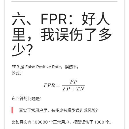
六、FPR：好人
里，我误伤了多
少？
FPR 是 False Positive Rate，误伤率。
公式：
F
P
=
F
P
F
R
P
R
=
F
P
F
P
+
T
N
+
F
P
T
N
它回答的问题是：
真实正常用户里，有多少被模型误判成风险？
比如真实有 100000 个正常用户，模型误伤了 1000 个。