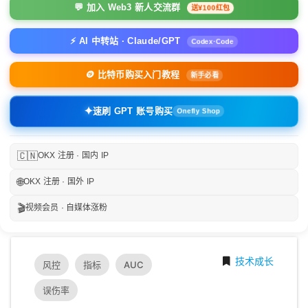
💬 加入 Web3 新人交流群
送¥100红包
⚡ AI 中转站 · Claude/GPT
Codex·Code
🪙 比特币购买入门教程
新手必看
✦
速刷 GPT 账号购买
Onefly Shop
🇨🇳
OKX 注册 · 国内 IP
🌐
OKX 注册 · 国外 IP
🎬
视频会员 · 自媒体涨粉
技术成长
风控
指标
AUC
误伤率