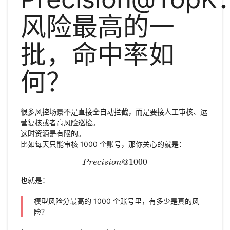
风险最高的一
批，命中率如
何？
很多风控场景不是直接全自动拦截，而是要接人工审核、运
营复核或者高风险巡检。
这时资源是有限的。
比如每天只能审核 1000 个账号，那你关心的就是：
@
1000
P
P
r
r
e
e
c
c
i
i
s
s
i
i
o
o
n
n
@
1000
也就是：
模型风险分最高的 1000 个账号里，有多少是真的风
险？