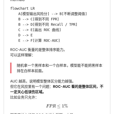
flowchart LR

    A[模型输出风险分] --> B[不断调整阈值]

    B --> C[得到不同 FPR]

    B --> D[得到不同 Recall / TPR]

    C --> E[画出 ROC 曲线]

    D --> E

    E --> F[计算 ROC-AUC]
ROC-AUC 衡量的是整体排序能力。
可以这样理解：
随机拿一个黑样本和一个白样本，模型能不能把黑样本
排在白样本前面。
AUC 越高，说明模型整体区分能力越强。
但它在风控里有一个问题：
ROC-AUC 看的是整体区间，不
一定关心低误伤区域。
比如业务只允许：
≤
1
%
F
P
F
P
R
R
≤
1
%