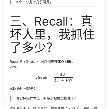
住 10 个，业务上几乎没用。
三、Recall：真
坏人里，我抓住
了多少？
Recall 叫召回率，也可以叫
黑样本召回率
。
公式：
T
P
=
R
e
c
R
a
e
l
c
l
a
l
l
=
T
P
T
P
+
F
N
+
T
P
F
N
它回答的问题是：
真实风险样本里，有多少被模型拦住了？
比如真实有 1000 个黑号，模型抓住了 700 个，漏掉 300