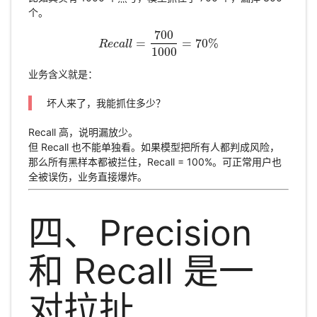
个。
700
=
=
70
%
R
R
e
c
e
a
c
a
l
l
l
l
=
700
1000
=
70
%
1000
业务含义就是：
坏人来了，我能抓住多少？
Recall 高，说明漏放少。
但 Recall 也不能单独看。如果模型把所有人都判成风险，
那么所有黑样本都被拦住，Recall = 100%。可正常用户也
全被误伤，业务直接爆炸。
四、Precision
和 Recall 是一
对拉扯