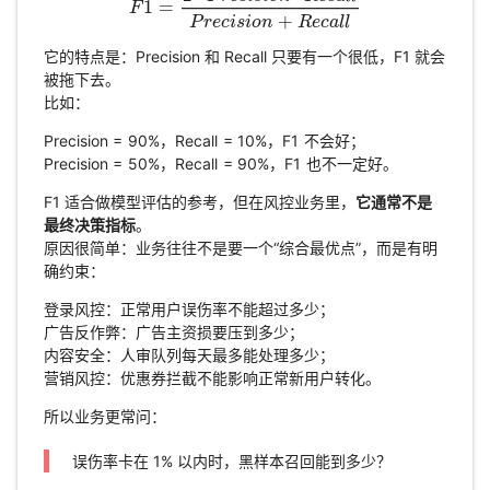
1
=
F
F
1
=
2
⋅
P
r
e
c
i
s
i
o
n
⋅
R
e
c
a
l
l
P
r
e
c
i
s
i
o
n
+
R
e
c
a
l
l
+
P
r
e
c
i
s
i
o
n
R
e
c
a
l
l
它的特点是：Precision 和 Recall 只要有一个很低，F1 就会
被拖下去。
比如：
Precision = 90%，Recall = 10%，F1 不会好；
Precision = 50%，Recall = 90%，F1 也不一定好。
F1 适合做模型评估的参考，但在风控业务里，
它通常不是
最终决策指标
。
原因很简单：业务往往不是要一个“综合最优点”，而是有明
确约束：
登录风控：正常用户误伤率不能超过多少；
广告反作弊：广告主资损要压到多少；
内容安全：人审队列每天最多能处理多少；
营销风控：优惠券拦截不能影响正常新用户转化。
所以业务更常问：
误伤率卡在 1% 以内时，黑样本召回能到多少？