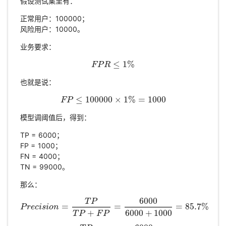
假设测试集里有：
正常用户：100000；
风险用户：10000。
业务要求：
≤
1
%
F
P
F
P
R
R
≤
1
%
也就是说：
≤
100000
×
1
%
=
1000
F
P
F
P
≤
100000
×
1
%
=
1000
模型调阈值后，得到：
TP = 6000；
FP = 1000；
FN = 4000；
TN = 99000。
那么：
6000
T
P
=
=
=
85.7
%
P
r
e
c
P
i
s
r
e
i
o
c
i
n
s
i
o
n
=
T
P
T
P
+
F
P
=
6000
6000
+
1000
=
85.7
%
+
6000
+
1000
T
P
F
P