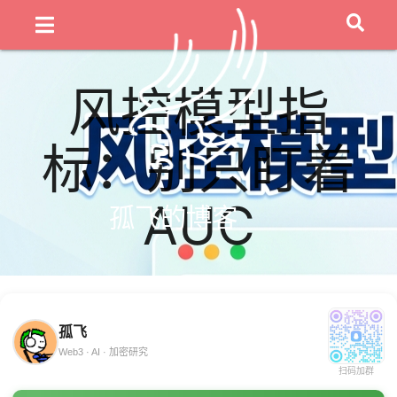
风控模型指
标：别只盯着
AUC
孤飞的博客
孤飞
Web3 · AI · 加密研究
扫码加群