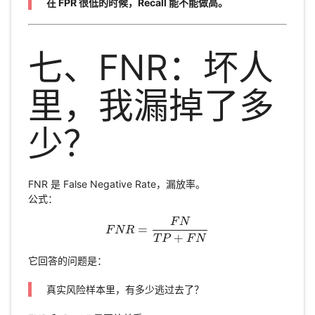
在 FPR 很低的时候，Recall 能不能做高。
七、FNR：坏人
里，我漏掉了多
少？
FNR 是 False Negative Rate，漏放率。
公式：
F
N
=
F
N
F
R
N
R
=
F
N
T
P
+
F
N
+
T
P
F
N
它回答的问题是：
真实风险样本里，有多少逃过去了？