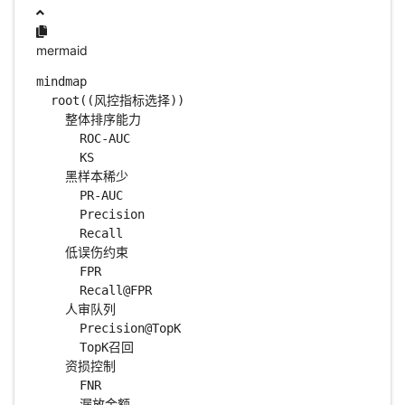
mermaid
mindmap

  root((风控指标选择))

    整体排序能力

      ROC-AUC

      KS

    黑样本稀少

      PR-AUC

      Precision

      Recall

    低误伤约束

      FPR

      Recall@FPR

    人审队列

      Precision@TopK

      TopK召回

    资损控制

      FNR

      漏放金额