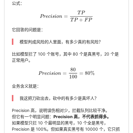
公式：
T
P
=
P
r
e
P
c
r
i
e
s
c
i
i
o
s
n
i
o
n
=
T
P
T
P
+
F
P
+
T
P
F
P
它回答的问题是：
模型判成风险的人里面，有多少真的有风险？
比如模型拦了 100 个账号，其中 80 个是真黑号，20 个是
正常用户。
80
=
=
80
%
P
r
P
e
c
r
e
i
c
s
i
i
s
o
i
o
n
n
=
80
100
=
80
%
100
业务含义就是：
我这把刀砍出去，砍中的有多少是真坏人？
Precision 高，说明误伤相对少，拦截队列比较干净。
但它有一个明显问题：
Precision 高，不代表抓得多。
如果模型只拦 10 个最明显的黑号，10 个全是黑号，
Precision 是 100%。但如果真实黑号有 10000 个，它只抓