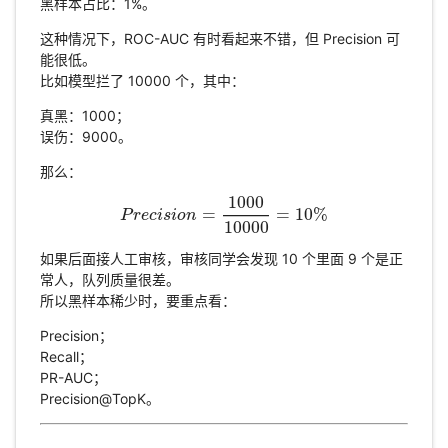
黑样本占比：1%。
这种情况下，ROC-AUC 有时看起来不错，但 Precision 可
能很低。
比如模型拦了 10000 个，其中：
真黑：1000；
误伤：9000。
那么：
1000
=
=
10
%
P
r
P
e
r
e
c
c
i
s
i
s
i
i
o
o
n
n
=
1000
10000
=
10
%
10000
如果后面接人工审核，审核同学会发现 10 个里面 9 个是正
常人，队列质量很差。
所以黑样本稀少时，要重点看：
Precision；
Recall；
PR-AUC；
Precision@TopK。