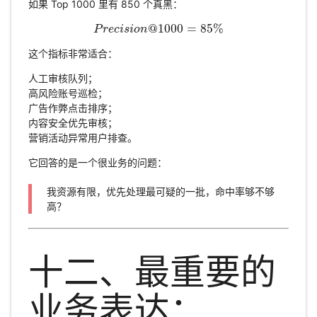
如果 Top 1000 里有 850 个真黑：
@
1000
=
85
%
P
r
P
e
c
r
e
i
c
s
i
i
s
o
i
o
n
n
@
1000
=
85
%
这个指标非常适合：
人工审核队列；
高风险账号巡检；
广告作弊点击排序；
内容安全优先审核；
营销活动异常用户排查。
它回答的是一个很业务的问题：
我资源有限，优先处理最可疑的一批，命中率够不够
高？
十二、最重要的
业务表达：