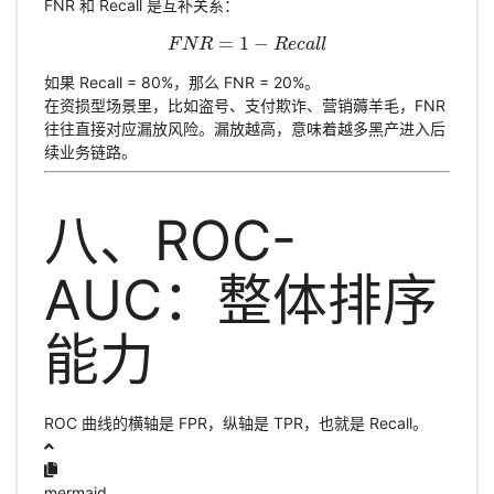
FNR 和 Recall 是互补关系：
=
1
−
F
N
F
R
N
R
=
1
−
R
e
R
c
a
e
l
l
c
a
l
l
如果 Recall = 80%，那么 FNR = 20%。
在资损型场景里，比如盗号、支付欺诈、营销薅羊毛，FNR
往往直接对应漏放风险。漏放越高，意味着越多黑产进入后
续业务链路。
八、ROC-
AUC：整体排序
能力
ROC 曲线的横轴是 FPR，纵轴是 TPR，也就是 Recall。
mermaid