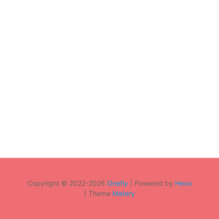
2026-02-11
AI工具
Clawdbot：你的永不休息的 AI
助手 - 完整部署与使用指南
2026-01-26
AI工具
Copyright ©
2022-2026
Onefly
| Powered by
Hexo
| Theme
Matery