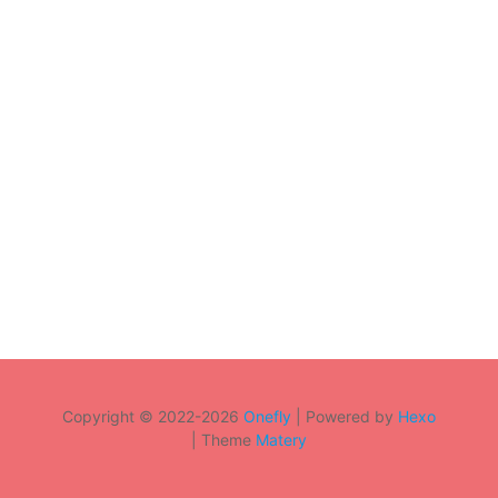
2025-10-13
资源分享
Adobe Acrobat Pro DC 2025
破解永久激活教程
2025-09-20
资源分享
Copyright ©
2022-2026
Onefly
| Powered by
Hexo
| Theme
Matery