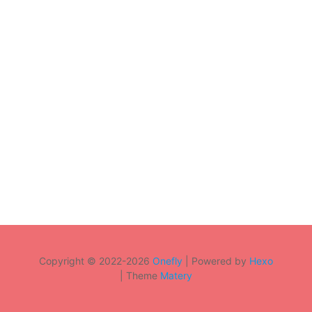
2026-05-28
加密投研
日结真经：P小将熊市的生存指
南（2026最新）
2026-02-10
加密货币
Copyright ©
2022-2026
Onefly
| Powered by
Hexo
| Theme
Matery