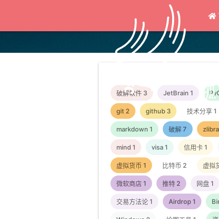
孤
破解软件
3
JetBrain
1
Py
git
2
github
3
技术分享
1
markdown
1
破解
7
zlibr
mind
1
visa
1
信用卡
1
虚拟货币
1
比特币
2
虚拟
微软商店
1
推特
2
网盘
1
交易方法论
1
Airdrop
1
Bi