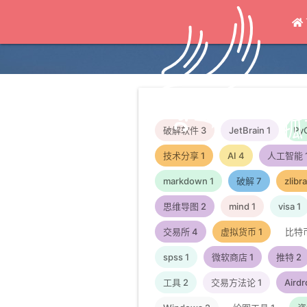
孤
破解软件
3
JetBrain
1
Py
技术分享
1
AI
4
人工智能
markdown
1
破解
7
zlibr
思维导图
2
mind
1
visa
1
交易所
4
虚拟货币
1
比特
spss
1
微软商店
1
推特
2
工具
2
交易方法论
1
Aird