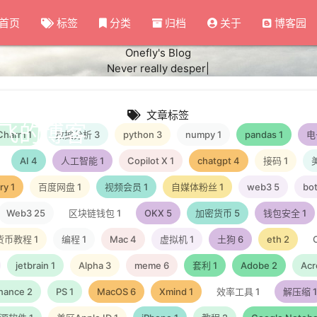
首页
标签
分类
归档
关于
博客园
Onefly's Blog
Never really desperat
|
文章标签
飞的博客
Charm
1
数据分析
3
python
3
numpy
1
pandas
1
电
AI
4
人工智能
1
Copilot X
1
chatgpt
4
接码
1
ary
1
百度网盘
1
视频会员
1
自媒体粉丝
1
web3
5
bo
Web3
25
区块链钱包
1
OKX
5
加密货币
5
钱包安全
1
货币教程
1
编程
1
Mac
4
虚拟机
1
土狗
6
eth
2
jetbrain
1
Alpha
3
meme
6
套利
1
Adobe
2
Acr
nance
2
PS
1
MacOS
6
Xmind
1
效率工具
1
解压缩
1